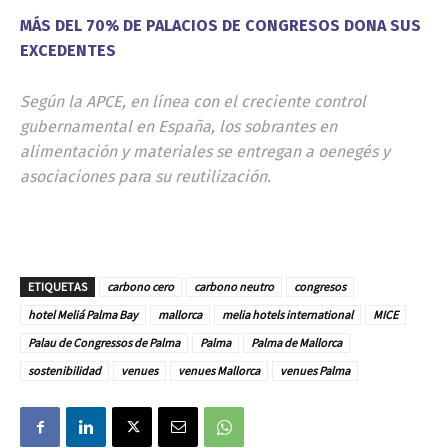
MÁS DEL 70% DE PALACIOS DE CONGRESOS DONA SUS
EXCEDENTES
Según la APCE, en línea con el creciente control
gubernamental en España, los sobrantes en
alimentación y materiales se entregan a oenegés y
asociaciones para su reutilización.
ETIQUETAS
carbono cero
carbono neutro
congresos
hotel Meliá Palma Bay
mallorca
melia hotels international
MICE
Palau de Congressos de Palma
Palma
Palma de Mallorca
sostenibilidad
venues
venues Mallorca
venues Palma