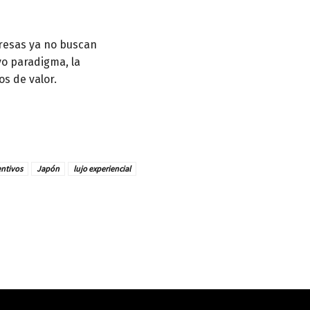
presas ya no buscan
vo paradigma, la
os de valor.
entivos
Japón
lujo experiencial