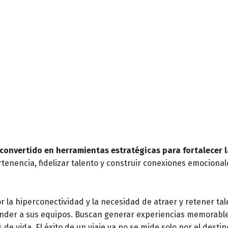
 convertido en herramientas estratégicas para fortalecer l
tenencia, fidelizar talento y construir conexiones emocional
 la hiperconectividad y la necesidad de atraer y retener ta
der a sus equipos. Buscan generar experiencias memorabl
 de vida. El éxito de un viaje ya no se mide solo por el destin