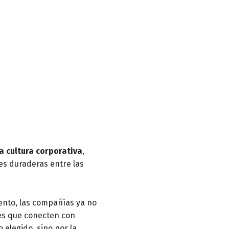
a cultura corporativa
,
es duraderas entre las
lento, las compañías ya no
es que conecten con
o elegido, sino por la