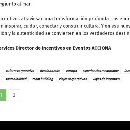
ng
junto al mar.
de incentivos atraviesan una transformación profunda. Las em
inspirar, cuidar, conectar y construir cultura. Y en ese nue
ción y la autenticidad se convierten en los verdaderos destin
Services Director de Incentivos en Eventos ACCIONA
cultura corporativa
destinos mice
europa
experiencias memorable
inc
sostenibilidad
team building
viajes corporativos
viajes de incentivo