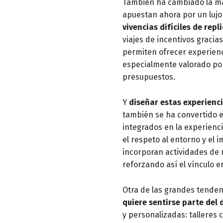
También ha cambiado la man
apuestan ahora por un luj
vivencias difíciles de repli
viajes de incentivos gracia
permiten ofrecer experien
especialmente valorado por
presupuestos.
Y
diseñar estas experienc
también se ha convertido e
integrados en la experienc
el respeto al entorno y el
incorporan actividades de 
reforzando así el vínculo e
Otra de las grandes tende
quiere sentirse parte del 
y personalizadas: talleres