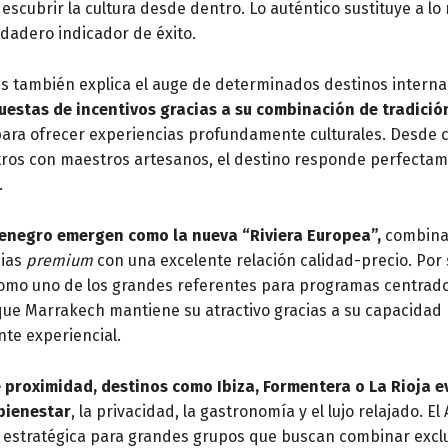
scubrir la cultura desde dentro. Lo auténtico sustituye a lo
rdadero indicador de éxito.
s también explica el auge de determinados destinos interna
estas de incentivos gracias a su combinación de tradició
 para ofrecer experiencias profundamente culturales. Desde 
ros con maestros artesanos, el destino responde perfecta
.
tenegro emergen como la nueva “Riviera Europea”,
combina
cias
premium
con una excelente relación calidad-precio. Por 
omo uno de los grandes referentes para programas centrado
 que Marrakech mantiene su atractivo gracias a su capacidad 
nte experiencial.
e proximidad, destinos como Ibiza, Formentera o La Rioja 
bienestar
, la privacidad, la gastronomía y el lujo relajado. El
estratégica para grandes grupos que buscan combinar exclu