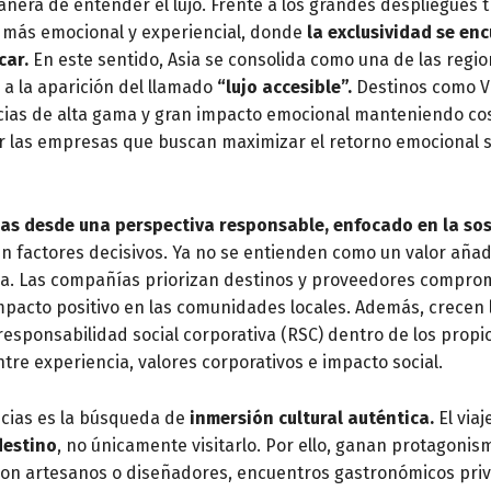
era de entender el lujo. Frente a los grandes despliegues t
o más emocional y experiencial, donde
la exclusividad se en
car.
En este sentido, Asia se consolida como una de las regio
s a la aparición del llamado
“lujo accesible”.
Destinos como V
cias de alta gama y gran impacto emocional manteniendo cos
 las empresas que buscan maximizar el retorno emocional si
ias desde una perspectiva responsable, enfocado en la sos
n factores decisivos. Ya no se entienden como un valor aña
ia. Las compañías priorizan destinos y proveedores comprom
 impacto positivo en las comunidades locales. Además, crecen
responsabilidad social corporativa (RSC) dentro de los propi
ntre experiencia, valores corporativos e impacto social.
ncias es la búsqueda de
inmersión cultural auténtica.
El viaj
destino
, no únicamente visitarlo. Por ello, ganan protagonis
 con artesanos o diseñadores, encuentros gastronómicos priva