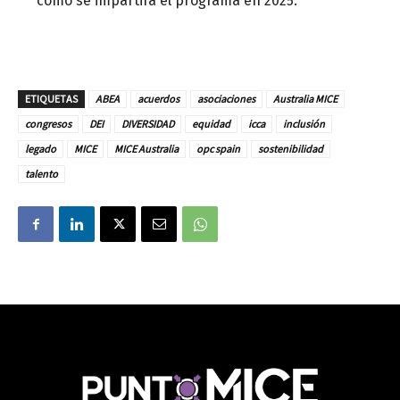
cómo se impartirá el programa en 2025.
ETIQUETAS
ABEA
acuerdos
asociaciones
Australia MICE
congresos
DEI
DIVERSIDAD
equidad
icca
inclusión
legado
MICE
MICE Australia
opc spain
sostenibilidad
talento