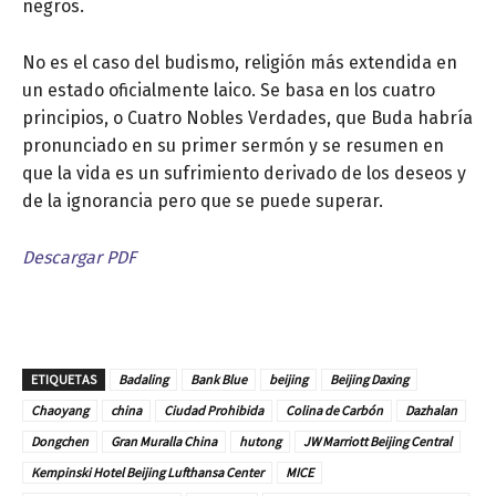
negros.
No es el caso del budismo, religión más extendida en
un estado oficialmente laico. Se basa en los cuatro
principios, o Cuatro Nobles Verdades, que Buda habría
pronunciado en su primer sermón y se resumen en
que la vida es un sufrimiento derivado de los deseos y
de la ignorancia pero que se puede superar.
Descargar PDF
ETIQUETAS
Badaling
Bank Blue
beijing
Beijing Daxing
Chaoyang
china
Ciudad Prohibida
Colina de Carbón
Dazhalan
Dongchen
Gran Muralla China
hutong
JW Marriott Beijing Central
Kempinski Hotel Beijing Lufthansa Center
MICE