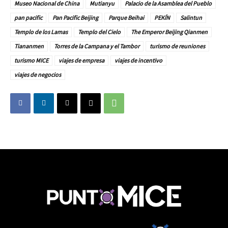
Museo Nacional de China
Mutianyu
Palacio de la Asamblea del Pueblo
pan pacific
Pan Pacific Beijing
Parque Beihai
PEKÍN
Salintun
Templo de los Lamas
Templo del Cielo
The Emperor Beijing Qianmen
Tiananmen
Torres de la Campana y el Tambor
turismo de reuniones
turismo MICE
viajes de empresa
viajes de incentivo
viajes de negocios