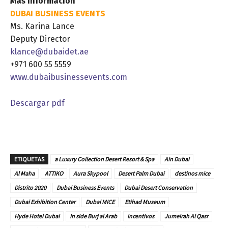
Más información
DUBAI BUSINESS EVENTS
Ms. Karina Lance
Deputy Director
klance@dubaidet.ae
+971 600 55 5559
www.dubaibusinessevents.com
Descargar pdf
ETIQUETAS
a Luxury Collection Desert Resort & Spa
Ain Dubai
Al Maha
ATTIKO
Aura Skypool
Desert Palm Dubai
destinos mice
Distrito 2020
Dubai Business Events
Dubai Desert Conservation
Dubai Exhibition Center
Dubai MICE
Etihad Museum
Hyde Hotel Dubai
In side Burj al Arab
incentivos
Jumeirah Al Qasr