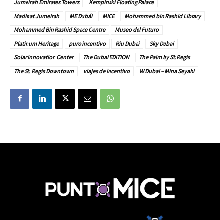
Jumeirah Emirates Towers
Kempinski Floating Palace
Madinat Jumeirah
ME Dubái
MICE
Mohammed bin Rashid Library
Mohammed Bin Rashid Space Centre
Museo del Futuro
Platinum Heritage
puro incentivo
Riu Dubai
Sky Dubai
Solar Innovation Center
The Dubai EDITION
The Palm by St.Regis
The St. Regis Downtown
viajes de incentivo
W Dubai – Mina Seyahi