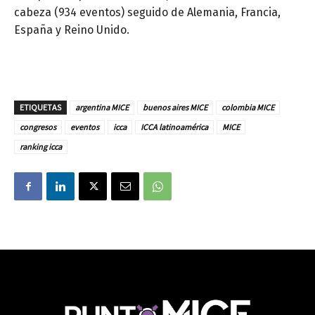
cabeza (934 eventos) seguido de Alemania, Francia,
España y Reino Unido.
ETIQUETAS
argentina MICE
buenos aires MICE
colombia MICE
congresos
eventos
icca
ICCA latinoamérica
MICE
ranking icca