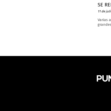
SE R
11 de jul
Varias 
grandes