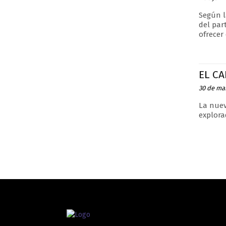
Según l
del par
ofrecer
EL CA
30 de ma
La nuev
explora