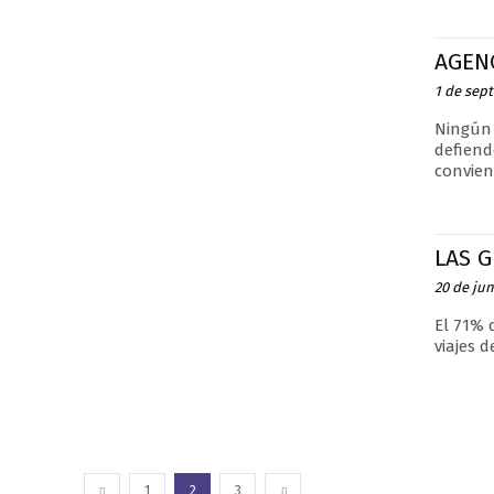
AGENC
1 de sep
Ningún 
defiend
convien
LAS 
20 de jun
El 71% 
viajes 
1
2
3