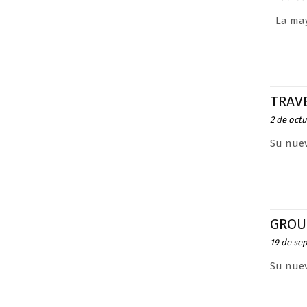
La mayo
TRAVE
2 de oct
Su nuev
GROU
19 de se
Su nuev