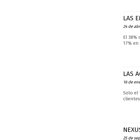
LAS 
24 de abr
El 38% 
17% en 
LAS 
16 de en
Solo el
clientes
NEXU
25 de se