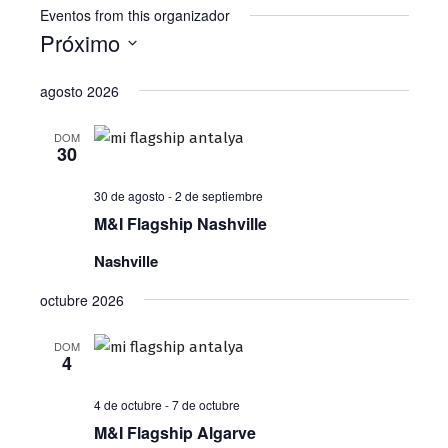
Eventos from this organizador
Próximo
Seleccionar
agosto 2026
la
fecha.
DOM
30
30 de agosto
-
2 de septiembre
M&I Flagship Nashville
Nashville
octubre 2026
DOM
4
4 de octubre
-
7 de octubre
M&I Flagship Algarve