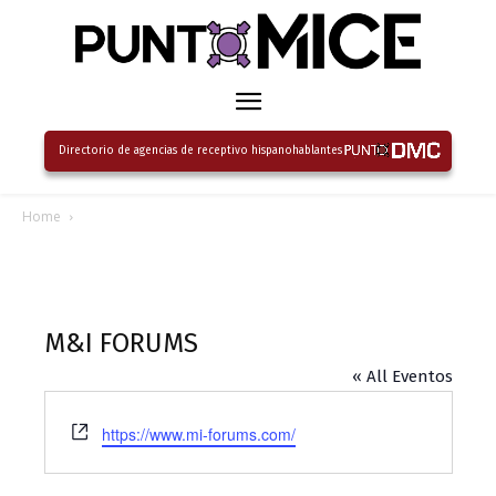
Directorio de agencias de receptivo hispanohablantes
Home
M&I FORUMS
« All Eventos
Website
https://www.mi-forums.com/