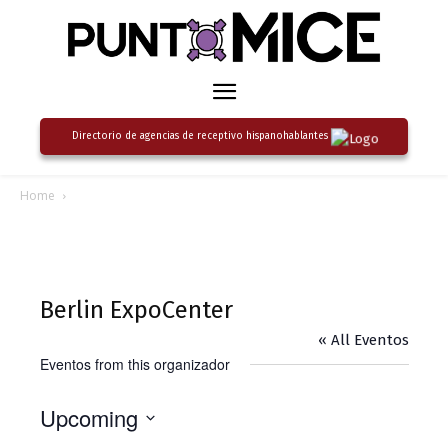
Directorio de agencias de receptivo hispanohablantes
Home
Berlin ExpoCenter
« All Eventos
Eventos from this organizador
Upcoming
Seleccionar