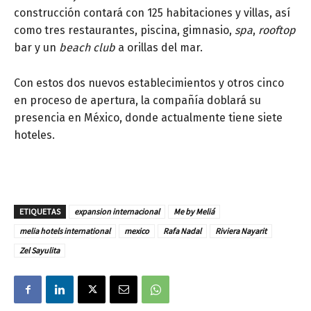
construcción contará con 125 habitaciones y villas, así
como tres restaurantes, piscina, gimnasio,
spa
,
rooftop
bar y un
beach
club
a orillas del mar.
Con estos dos nuevos establecimientos y otros cinco
en proceso de apertura, la compañía doblará su
presencia en México, donde actualmente tiene siete
hoteles.
ETIQUETAS
expansion internacional
Me by Meliá
melia hotels international
mexico
Rafa Nadal
Riviera Nayarit
Zel Sayulita