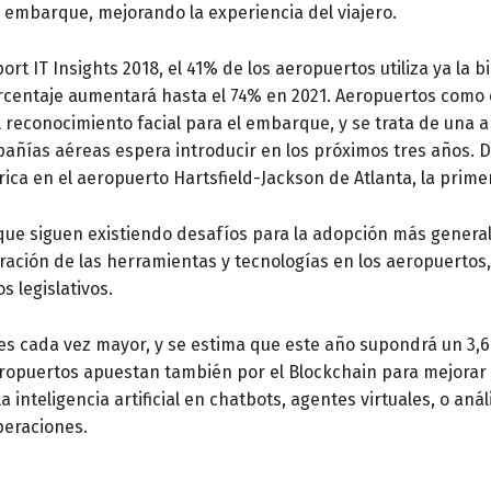
l embarque, mejorando la experiencia del viajero.
ort IT Insights 2018, el 41% de los aeropuertos utiliza ya la 
orcentaje aumentará hasta el 74% en 2021. Aeropuertos como
 reconocimiento facial para el embarque, y se trata de una a
ñías aéreas espera introducir en los próximos tres años. De
ica en el aeropuerto Hartsfield-Jackson de Atlanta, la prime
 que siguen existiendo desafíos para la adopción más general
ración de las herramientas y tecnologías en los aeropuertos,
os legislativos.
 es cada vez mayor, y se estima que este año supondrá un 3,6
opuertos apuestan también por el Blockchain para mejorar l
a inteligencia artificial en chatbots, agentes virtuales, o aná
operaciones.