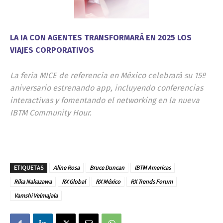
LA IA CON AGENTES TRANSFORMARÁ EN 2025 LOS
VIAJES CORPORATIVOS
La feria MICE de referencia en México celebrará su 15º
aniversario estrenando
app
, incluyendo conferencias
interactivas y fomentando el
networking
en la nueva
IBTM Community Hour.
ETIQUETAS
Aline Rosa
Bruce Duncan
IBTM Americas
Rika Nakazawa
RX Global
RX México
RX Trends Forum
Vamshi Velmajala