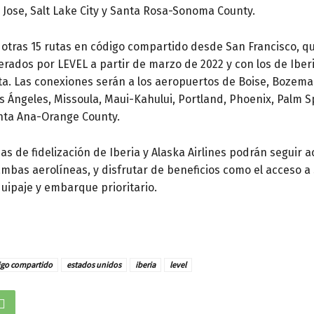
 Jose, Salt Lake City y Santa Rosa-Sonoma County.
 otras 15 rutas en código compartido desde San Francisco, q
rados por LEVEL a partir de marzo de 2022 y con los de Iber
ta. Las conexiones serán a los aeropuertos de Boise, Bozema
s Ángeles, Missoula, Maui-Kahului, Portland, Phoenix, Palm S
anta Ana-Orange County.
as de fidelización de Iberia y Alaska Airlines podrán segui
mbas aerolíneas, y disfrutar de beneficios como el acceso a
uipaje y embarque prioritario.
igo compartido
estados unidos
iberia
level