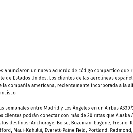
lines anunciaron un nuevo acuerdo de código compartido que r
ste de Estados Unidos. Los clientes de las aerolíneas españo
ue la compañía americana, recientemente incorporada a la al
ancisco.
ias semanales entre Madrid y Los Ángeles en un Airbus A330
los clientes podrán conectar con más de 20 rutas que Alaska 
tos destinos: Anchorage, Boise, Bozeman, Eugene, Fresno, Ka
dford, Maui-Kahului, Everett-Paine Field, Portland, Redmond,