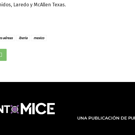
idos, Laredo y McAllen Texas.
s aéreas
iberia
mexico