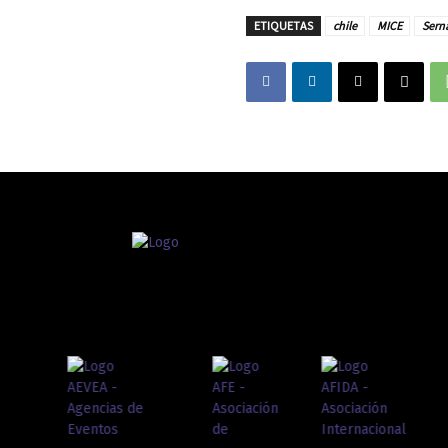
ETIQUETAS
chile
MICE
Sern