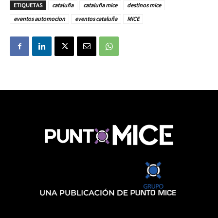
ETIQUETAS
cataluña
cataluña mice
destinos mice
eventos automocion
eventos cataluña
MICE