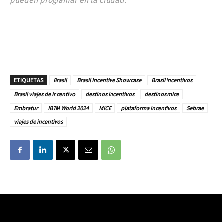
pueden programar en la ciudad.
ETIQUETAS
Brasil
Brasil Incentive Showcase
Brasil incentivos
Brasil viajes de incentivo
destinos incentivos
destinos mice
Embratur
IBTM World 2024
MICE
plataforma incentivos
Sebrae
viajes de incentivos