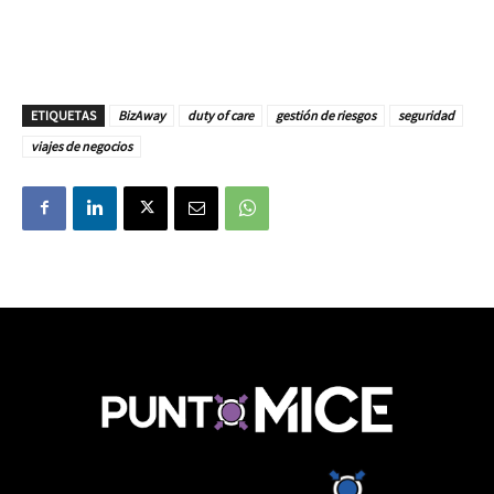
ETIQUETAS
BizAway
duty of care
gestión de riesgos
seguridad
viajes de negocios