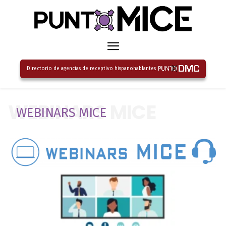
Directorio de agencias de receptivo hispanohablantes
WEBINARS MICE
WEBINARS MICE