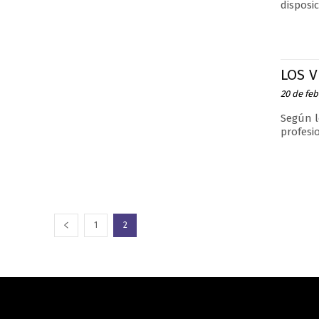
disposic
LOS V
20 de feb
Según l
profesi
1
2