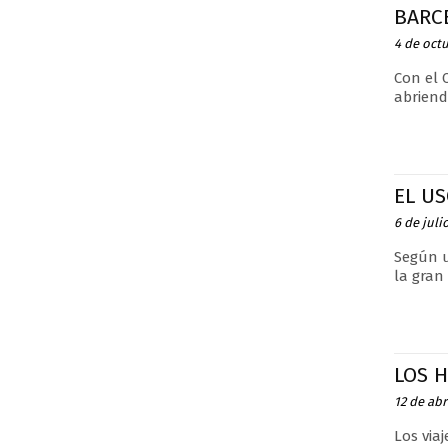
BARC
4 de oct
Con el 
abriend
EL US
6 de juli
Según u
la gran
LOS H
12 de abr
Los via