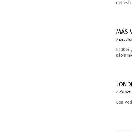
del estu
MÁS 
7 de juni
El 30% 
alojami
LOND
6 de oct
Los Pod