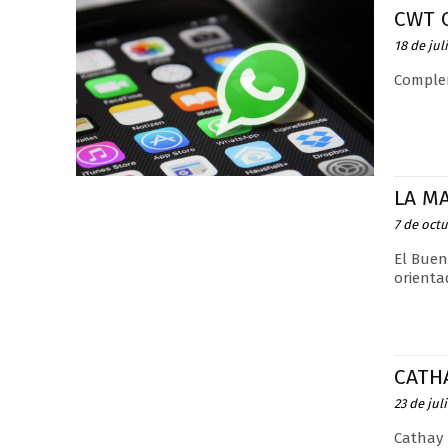
CWT O
18 de jul
Complem
LA M
7 de oct
El Buen
orienta
CATHA
23 de jul
Cathay 