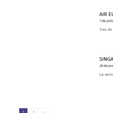
AIR 
7 de juli
Tres de
SING
20 de jun
La aero
1
2