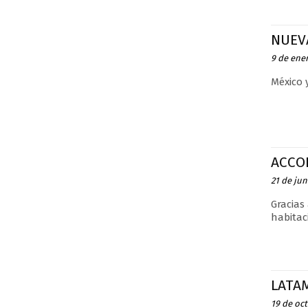
NUEVA
9 de ene
México 
ACCO
21 de jun
Gracias
habitac
LATA
19 de oc