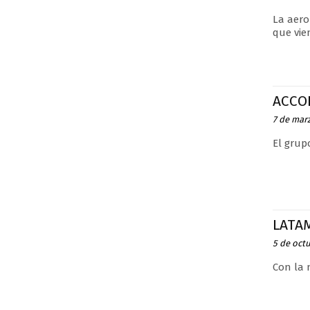
La aero
que vie
ACCO
7 de mar
El grup
LATAM
5 de oct
Con la 