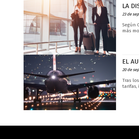
LA DI
23 de se
Según C
más mod
EL A
20 de se
Tras lo
tarifas,