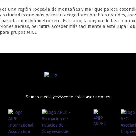
s es una región rodeada de montañas y mar que parece escondida
s ciudades que más parecen acogedores pueblos grandes, conv
 basada en el kilómetro cero. Este año, la mejora de las comun
xiones aéreas, permitirá acceder más fácilmente a este lugar, 
 para grupos MICE.
Somos media
partner
de estas asociaciones