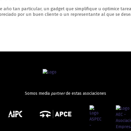
te año tan particular, un gadget que simplifique u optimice tarea
reciado por un buen cliente o un representante al que se desea
Somos media
partner
de estas asociaciones