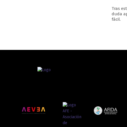
Tras es
duda ap
fácil.