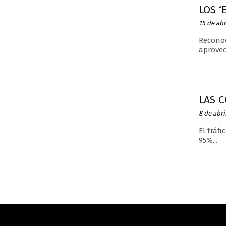
LOS 
15 de abr
Reconoc
aprovec
LAS C
8 de abri
El tráf
95%...