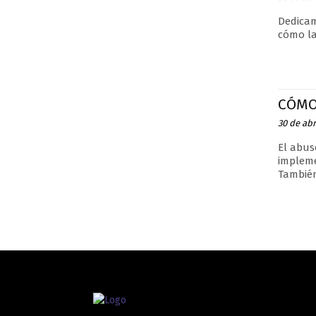
Dedicam
cómo la
CÓMO
30 de abr
El abus
impleme
También