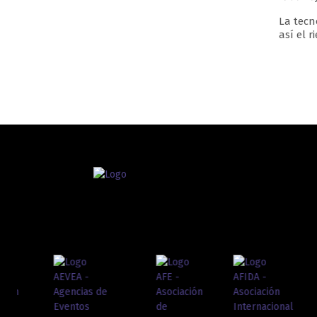
La tecn
así el 