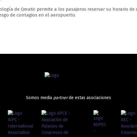
ología de Qmatic permite a los pasajeros reservar su horario d
riesgo de contagios en el aeropuerto.
Somos media
partner
de estas asociaciones