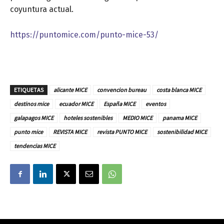
coyuntura actual.
https://puntomice.com/punto-mice-53/
ETIQUETAS
alicante MICE
convencion bureau
costa blanca MICE
destinos mice
ecuador MICE
España MICE
eventos
galapagos MICE
hoteles sostenibles
MEDIO MICE
panama MICE
punto mice
REVISTA MICE
revista PUNTO MICE
sostenibilidad MICE
tendencias MICE