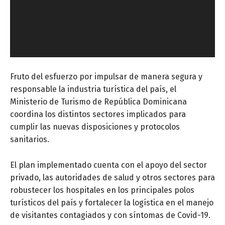
d
u
c
t
o
r
Fruto del esfuerzo por impulsar de manera segura y
d
responsable la industria turística del país, el
e
Ministerio de Turismo de República Dominicana
v
coordina los distintos sectores implicados para
i
cumplir las nuevas disposiciones y protocolos
d
sanitarios.
e
o
El plan implementado cuenta con el apoyo del sector
privado, las autoridades de salud y otros sectores para
robustecer los hospitales en los principales polos
turísticos del país y fortalecer la logística en el manejo
de visitantes contagiados y con síntomas de Covid-19.