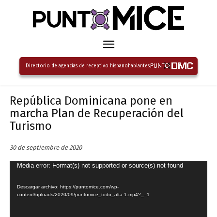
Directorio de agencias de receptivo hispanohablantes
República Dominicana pone en
marcha Plan de Recuperación del
Turismo
30 de septiembre de 2020
R
Media error: Format(s) not supported or source(s) not found
e
Descargar archivo: https://puntomice.com/wp-
p
content/uploads/2020/09/puntomice_todo_alta-1.mp4?_=1
r
o