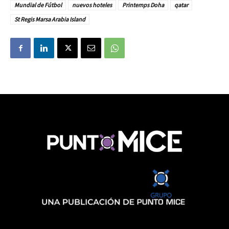
Mundial de Fútbol
nuevos hoteles
Printemps Doha
qatar
St Regis Marsa Arabia Island