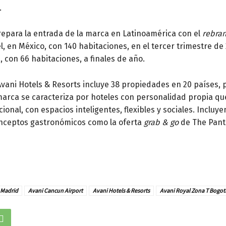
.
repara la entrada de la marca en Latinoamérica con el
rebra
l, en México, con 140 habitaciones, en el tercer trimestre de 
 con 66 habitaciones, a finales de año.
Avani Hotels & Resorts incluye 38 propiedades en 20 países, 
 marca se caracteriza por hoteles con personalidad propia q
onal, con espacios inteligentes, flexibles y sociales. Incluy
onceptos gastronómicos como la oferta
grab & go
de The Pantr
 Madrid
Avani Cancun Airport
Avani Hotels & Resorts
Avani Royal Zona T Bogot