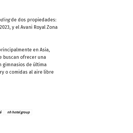
nding
de dos propiedades:
2023, y el Avani Royal Zona
principalmente en Asia,
ue buscan ofrecer una
en gimnasios de última
y o comidas al aire libre
á
nh hotel group