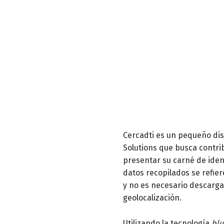
Cercadti es un pequeño dis
Solutions que busca contrib
presentar su carné de iden
datos recopilados se refier
y no es necesario descargar
geolocalización.
Utilizando la tecnología
blu