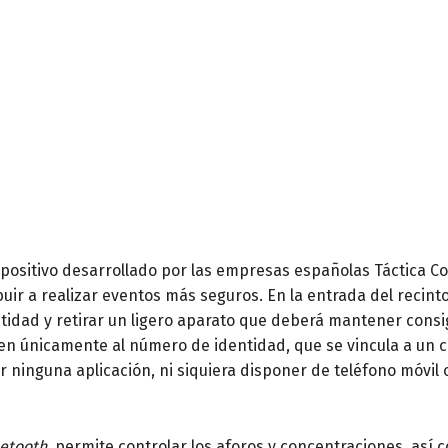
positivo desarrollado por las empresas españolas Táctica C
uir a realizar eventos más seguros. En la entrada del recinto,
tidad y retirar un ligero aparato que deberá mantener consig
en únicamente al número de identidad, que se vincula a un có
 ninguna aplicación, ni siquiera disponer de teléfono móvil o
etooth
, permite controlar los aforos y concentraciones, así 