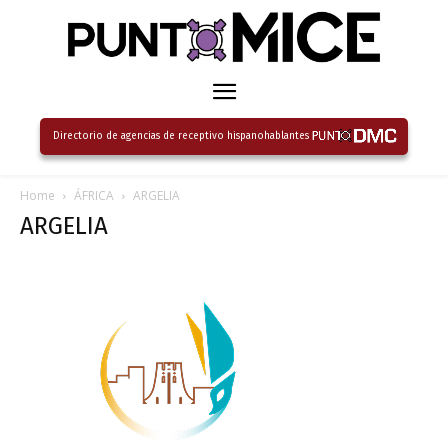
Directorio de agencias de receptivo hispanohablantes
Home
ÁFRICA
ARGELIA
ARGELIA