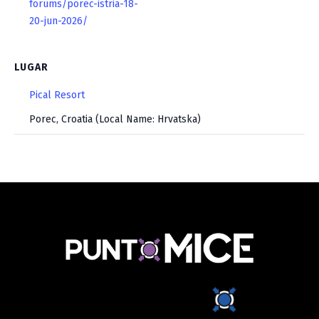
forums/porec-istria-18-
20-jun-2026/
LUGAR
Pical Resort
Porec
,
Croatia (Local Name: Hrvatska)