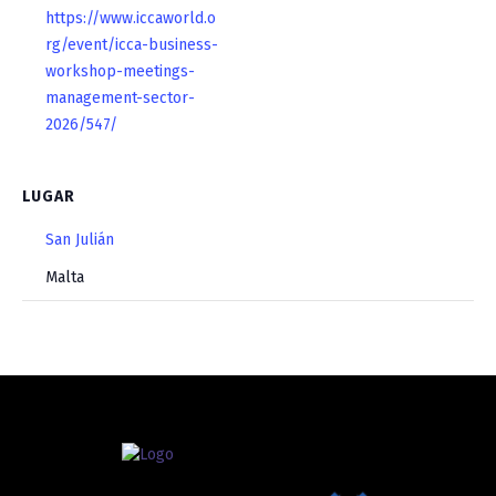
https://www.iccaworld.o
rg/event/icca-business-
workshop-meetings-
management-sector-
2026/547/
LUGAR
San Julián
Malta